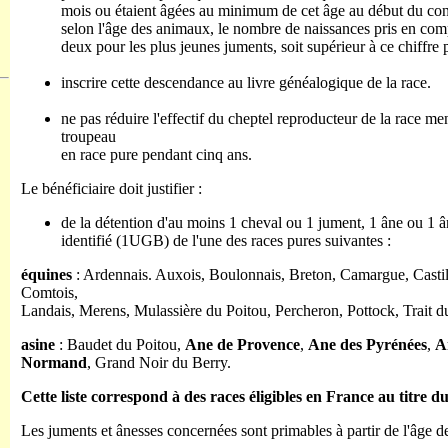
mois ou étaient âgées au minimum de cet âge au début du contr
selon l'âge des animaux, le nombre de naissances pris en compt
deux pour les plus jeunes juments, soit supérieur à ce chiffre 
inscrire cette descendance au livre généalogique de la race.
ne pas réduire l'effectif du cheptel reproducteur de la race me
troupeau
en race pure pendant cinq ans.
Le bénéficiaire doit justifier :
de la détention d'au moins 1 cheval ou 1 jument, 1 âne ou 1 â
identifié (1UGB) de l'une des races pures suivantes :
équines
: Ardennais. Auxois, Boulonnais, Breton, Camargue, Cast
Comtois,
Landais, Merens, Mulassière du Poitou, Percheron, Pottock, Trait d
asine
: Baudet du Poitou,
Ane de Provence
,
Ane des Pyrénées
,
A
Normand
, Grand Noir du Berry.
Cette liste correspond à des races éligibles en France au titre 
Les juments et ânesses concernées sont primables à partir de l'âge d