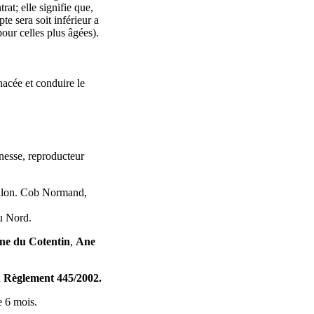
at; elle signifie que,
e sera soit inférieur a
pour celles plus âgées).
nacée et conduire le
nesse, reproducteur
illon. Cob Normand,
u Nord.
ne du Cotentin
,
Ane
du Règlement 445/2002.
e 6 mois.