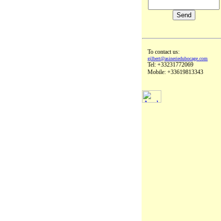
To contact us:
gilbert@asineriedubocage.com
Tel: +33231772069
Mobile: +33619813343