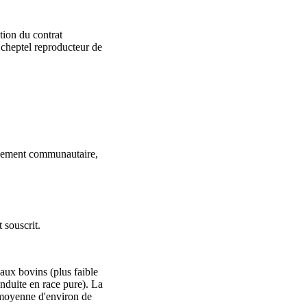
tion du contrat
du cheptel reproducteur de
nancement communautaire,
 souscrit.
 aux bovins (plus faible
onduite en race pure). La
n moyenne d'environ de