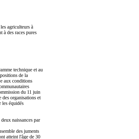
les agriculteurs à
t à des races pures
ogramme technique et au
positions de la
ve aux conditions
-communautaires
Commission du 11 juin
 des organisations et
r les équidés
 deux naissances par
'ensemble des juments
t atteint l'âge de 30