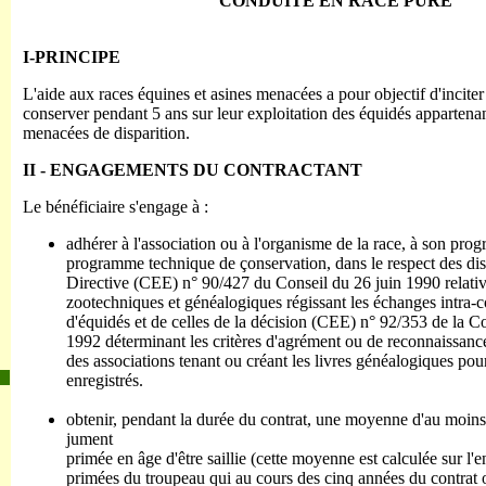
CONDUITE EN RACE PURE
I-PRINCIPE
L'aide aux races équines et asines menacées a pour objectif d'inciter 
conserver pendant 5 ans sur leur exploitation des équidés appartenan
menacées de disparition.
II - ENGAGEMENTS DU CONTRACTANT
Le bénéficiaire s'engage à :
adhérer à l'association ou à l'organisme de la race, à son pr
programme technique de çonservation, dans le respect des dis
Directive (CEE) n° 90/427 du Conseil du 26 juin 1990 relati
zootechniques et généalogiques régissant les échanges intra
d'équidés et de celles de la décision (CEE) n° 92/353 de la 
1992 déterminant les critères d'agrément ou de reconnaissance
des associations tenant ou créant les livres généalogiques pou
enregistrés.
obtenir, pendant la durée du contrat, une moyenne d'au moins
jument
primée en âge d'être saillie (cette moyenne est calculée sur l
primées du troupeau qui au cours des cinq années du contrat on