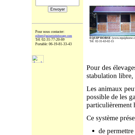
Pour nous contacter:
gilbert@asineriedubocage.com
EQUIP'HORSE
(www.equiphorse.
Tél: 02-31-77-20-69
Tél: 02-31-63-02-15
Portable: 06-19-81-33-43
Pour des élevages
stabulation libre
Les animaux peuve
possible de les g
particulièrement 
Ce système présen
de permettre