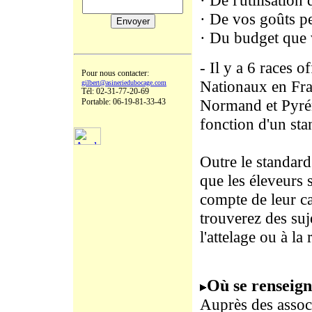
· De l'utilisation
· De vos goûts p
· Du budget que 
- Il y a 6 races 
Pour nous contacter:
Nationaux en Fra
gilbert@asineriedubocage.com
Tél: 02-31-77-20-69
Normand et Pyrén
Portable: 06-19-81-33-43
fonction d'un sta
Outre le standard
que les éleveurs 
compte de leur ca
trouverez des suj
l'attelage ou à la
Où se renseign
Auprès des associ