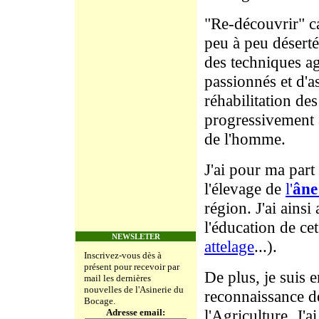
"Re-découvrir" ca
peu à peu déserté
des techniques ag
passionnés et d'a
réhabilitation des
progressivement 
de l'homme.
J'ai pour ma part
l'élevage de
l'
âne
région. J'ai ains
l'éducation de cet
NEWSLETER
attelage
...).
Inscrivez-vous dès à
présent pour recevoir par
De plus, je suis e
mail les dernières
nouvelles de l'Asinerie du
reconnaissance de
Bocage.
l'Agriculture. J'a
Adresse email: